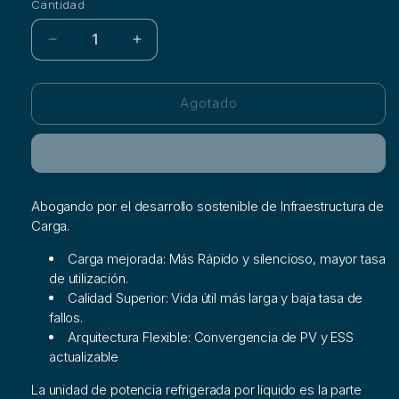
no
no
Cantidad
disponible
disponible
Reducir
Aumentar
cantidad
cantidad
para
para
Arquitectura
Arquitectura
Agotado
Huawei
Huawei
de
de
Carga
Carga
Ultrarápida
Ultrarápida
Refrigerada
Refrigerada
Abogando por el desarrollo sostenible de Infraestructura de
por
por
Carga.
Líquido
Líquido
Carga mejorada:
Más Rápido y silencioso, mayor tasa
de utilización.
Calidad Superior:
Vida útil más larga y baja tasa de
fallos.
Arquitectura Flexible:
Convergencia de PV y ESS
actualizable
La unidad de potencia refrigerada por líquido es la parte