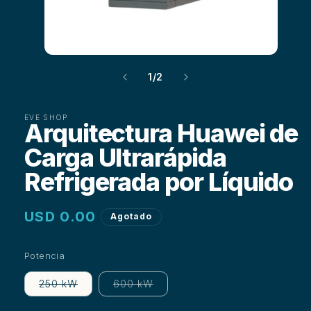
2
en
una
ven
mod
Abrir
elemento
de
1
/
2
multimedia
1
en
una
EVE SHOP
Arquitectura Huawei de
ventana
modal
Carga Ultrarápida
Refrigerada por Líquido
Precio
USD 0.00
Agotado
habitual
Potencia
Variante
Variante
250 kW
600 kW
agotada
agotada
o
o